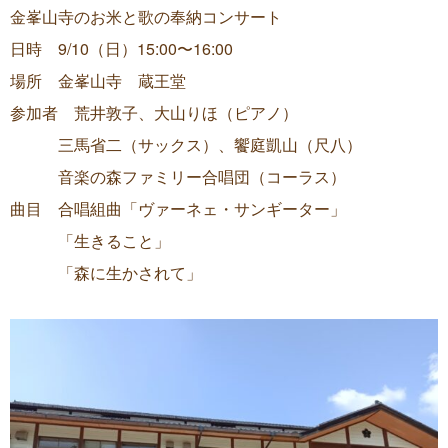
金峯山寺のお米と歌の奉納コンサート
日時 9/10（日）15:00〜16:00
場所 金峯山寺 蔵王堂
参加者 荒井敦子、大山りほ（ピアノ）
三馬省二（サックス）、饗庭凱山（尺八）
音楽の森ファミリー合唱団（コーラス）
曲目 合唱組曲「ヴァーネェ・サンギーター」
「生きること」
「森に生かされて」