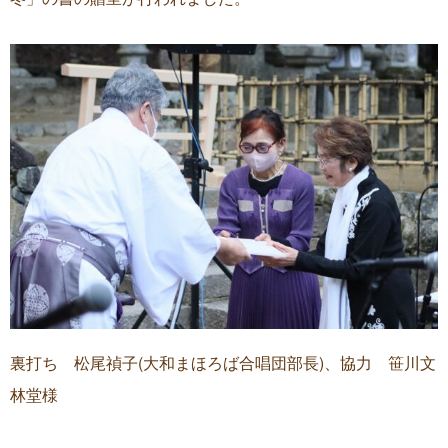
裏打ち 松尾禎子(大和まほろば合唱団部長)、協力 笹川文
林堂様