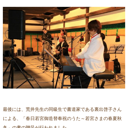
最後には、荒井先生の同級生で書道家である裏出啓子さん
による、「春日若宮御造替奉祝のうた～若宮さまの春夏秋
冬」の書の贈呈が行われました。