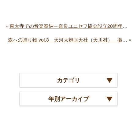
東大寺での音楽奉納～奈良ユニセフ協会設立20周年記念～
森への贈り物 vol.3 天河大辨財天社（天川村） 撮影風景
カテゴリ
年別アーカイブ